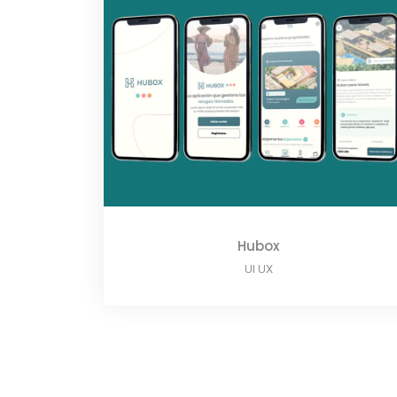
Hubox
UI UX