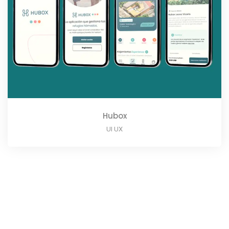
Hubox
UI UX