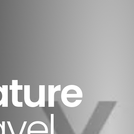
ack
hade